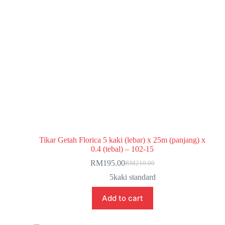
Tikar Getah Florica 5 kaki (lebar) x 25m (panjang) x
0.4 (tebal) – 102-15
RM
195.00
RM
210.00
5kaki standard
Add to cart