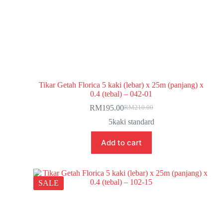
Tikar Getah Florica 5 kaki (lebar) x 25m (panjang) x
0.4 (tebal) – 042-01
RM
195.00
RM
210.00
5kaki standard
Add to cart
SALE