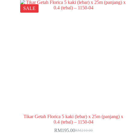
SALE
Tikar Getah Florica 5 kaki (lebar) x 25m (panjang) x
0.4 (tebal) – 1150-04
RM
195.00
RM
210.00