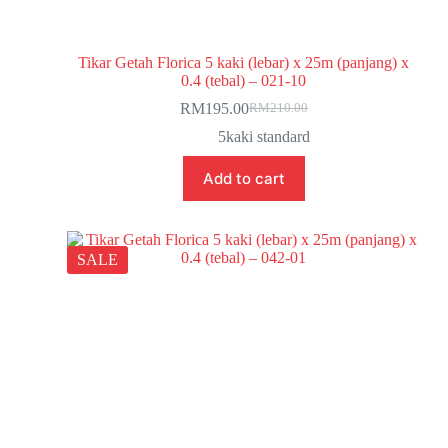
Tikar Getah Florica 5 kaki (lebar) x 25m (panjang) x
0.4 (tebal) – 021-10
RM
195.00
RM
210.00
5kaki standard
Add to cart
SALE