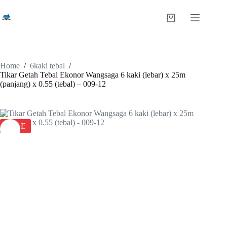
Skip
to
Shopping
content
cart
Home
/
6kaki tebal
/
Tikar Getah Tebal Ekonor Wangsaga 6 kaki (lebar) x 25m
(panjang) x 0.55 (tebal) – 009-12
SALE