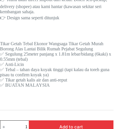
delivery (shopee) atau kami hantar (kawasan sekitar seri
kembangan sahaja.
👉 Design sama seperti ditunjuk
Tikar Getah Tebal Ekonor Wangsaga Tikar Getah Murah
Borong Alas Lantai Bilik Rumah Pejabat Segulung
✅ Segulung 25meter panjang x 1.81m lebar/bidang (6kaki) x
0.55mm (tebal)
✅ Anti-Licin
✅ Tebal – tahan daya koyak tinggi (tapi kalau da toreh guna
pisau tu confirm koyak ya)
✅ Tikar getah kalis air dan anti-reput
✅ BUATAN MALAYSIA
Tikar
Add to cart
Getah