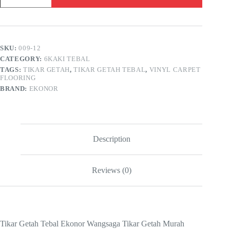
Tebal
Ekonor
Wangsaga
6
kaki
SKU:
009-12
(lebar)
x
CATEGORY:
6KAKI TEBAL
25m
TAGS:
TIKAR GETAH
,
TIKAR GETAH TEBAL
,
VINYL CARPET
(panjang)
FLOORING
x
BRAND:
EKONOR
0.55
(tebal)
-
009-
12
quantity
Description
Reviews (0)
Tikar Getah Tebal Ekonor Wangsaga Tikar Getah Murah