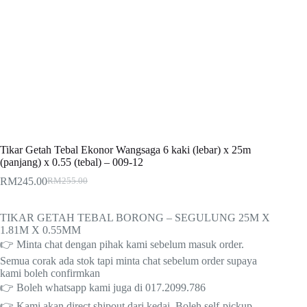
Tikar Getah Tebal Ekonor Wangsaga 6 kaki (lebar) x 25m
(panjang) x 0.55 (tebal) – 009-12
RM
245.00
RM
255.00
Original
Current
price
price
was:
is:
TIKAR GETAH TEBAL BORONG – SEGULUNG 25M X
RM255.00.
RM245.00.
1.81M X 0.55MM
👉 Minta chat dengan pihak kami sebelum masuk order.
Semua corak ada stok tapi minta chat sebelum order supaya
kami boleh confirmkan
👉 Boleh whatsapp kami juga di 017.2099.786
👉 Kami akan direct shipout dari kedai. Boleh self-pickup,